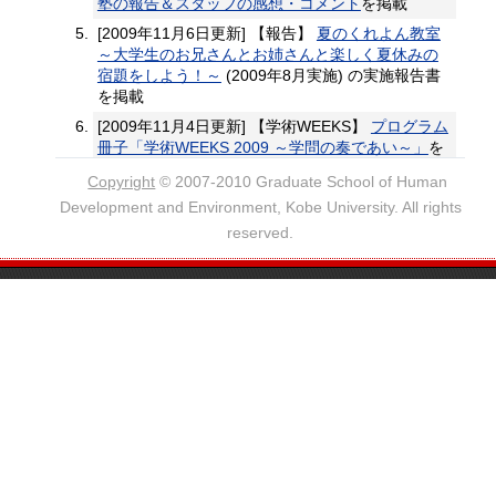
Copyright
© 2007-2010 Graduate School of Human
Development and Environment, Kobe University. All rights
reserved.