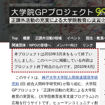
神戸大学大学院人間発達環境学研究科
サ
Feed (RSS .
Top
概要
正課外活動3領域
イベント
院生・教員
関連団体・NPOの皆様へ
メンバー向け
リンク
本プロジェクトは2010年3月末をもって終了い
たしました。このページに掲載している内容は
プロジェクト終了時点のものです。[2010年4月]
このサイトは、
神戸大学大学院人間発達環境学研
究科
(旧: 総合人間科学研究科) が取り組む、大学院
GPプロジェクト「正課外活動の充実による大学院
教育の実質化」 (大学院教育改革支援プログラム) の
広報を行うサイトです。ヒューマンコミュニティ創